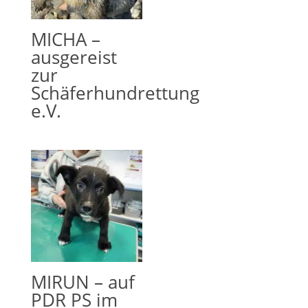
MICHA –
ausgereist
zur
Schäferhundrettung
e.V.
MIRUN – auf
PDR PS im