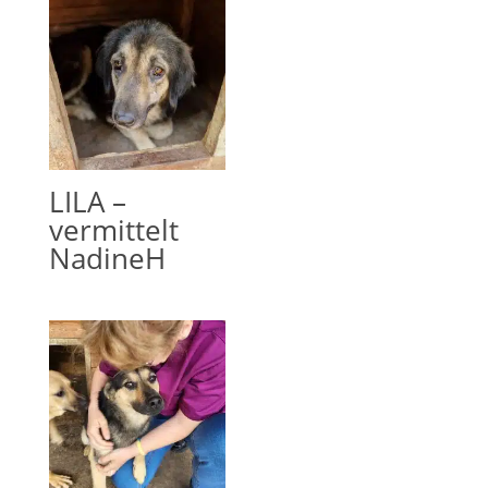
LILA –
vermittelt
NadineH