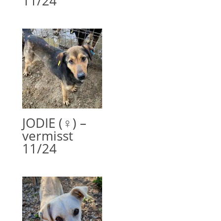
11/24
JODIE (♀) –
vermisst
11/24