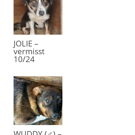
JOLIE –
vermisst
10/24
WUDDY (♂) –