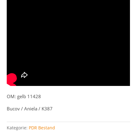
OM: gelb 11428
Bucov / Aniela / K387
Kategorie:
PDR Bestand