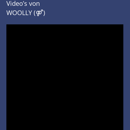
Video’s von
WOOLLY (⚤)