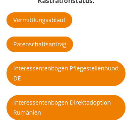
Kastrationstatus.
Vermittlungsablauf
Patenschaftsantrag
Interessentenbogen Pflegestellenhund
DE
Interessentenbogen Direktadoption
Rumänien