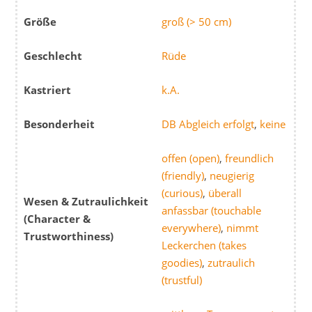
Größe
groß (> 50 cm)
Geschlecht
Rüde
Kastriert
k.A.
Besonderheit
DB Abgleich erfolgt
,
keine
offen (open)
,
freundlich
(friendly)
,
neugierig
(curious)
,
überall
Wesen & Zutraulichkeit
anfassbar (touchable
(Character &
everywhere)
,
nimmt
Trustworthiness)
Leckerchen (takes
goodies)
,
zutraulich
(trustful)