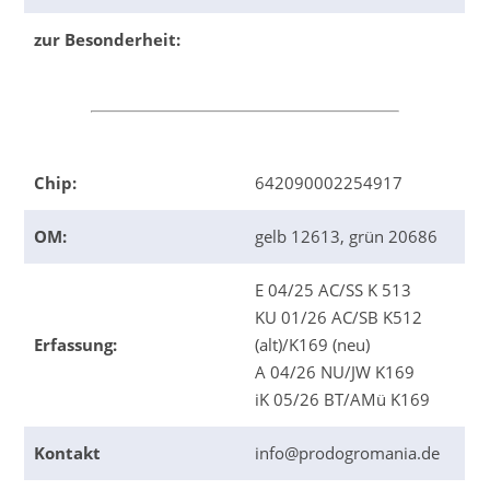
zur Besonderheit:
Chip:
642090002254917
OM:
gelb 12613, grün 20686
E 04/25 AC/SS K 513
KU 01/26 AC/SB K512
Erfassung:
(alt)/K169 (neu)
A 04/26 NU/JW K169
iK 05/26 BT/AMü K169
Kontakt
info@prodogromania.de