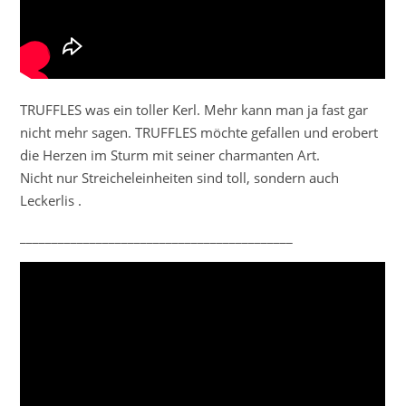
TRUFFLES was ein toller Kerl. Mehr kann man ja fast gar
nicht mehr sagen. TRUFFLES möchte gefallen und erobert
die Herzen im Sturm mit seiner charmanten Art.
Nicht nur Streicheleinheiten sind toll, sondern auch
Leckerlis .
___________________________________________