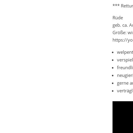
*** Rettu
Rüde
geb. ca. 
Größe: wi
https://
welpent
verspiel
freundl
neugier
gerne a
verträgl