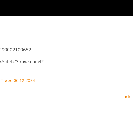
2090002109652
/Aniela/Strawkennel2
:
Trapo 06.12.2024
print