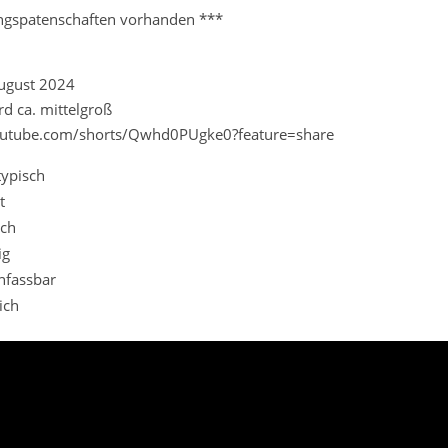
ngspatenschaften vorhanden ***
August 2024
rd ca. mittelgroß
youtube.com/shorts/Qwhd0PUgke0?feature=share
ypisch
t
ich
ig
nfassbar
ich