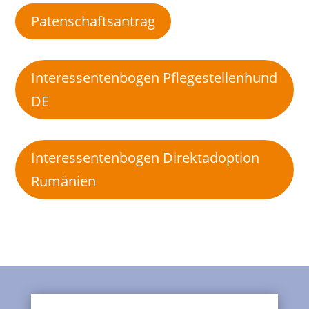
Patenschaftsantrag
Interessentenbogen Pflegestellenhund
DE
Interessentenbogen Direktadoption
Rumänien