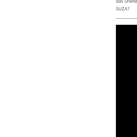
das Shelte
SUZA?
_________