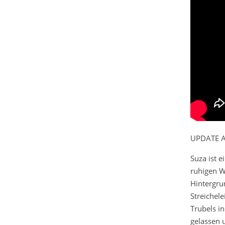
UPDATE A
Suza ist 
ruhigen W
Hintergru
Streichel
Trubels i
gelassen 