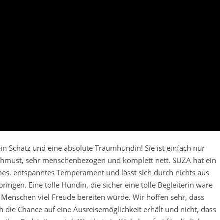
ein Schatz und eine absolute Traumhündin! Sie ist einfach nur
schmust, sehr menschenbezogen und komplett nett. SUZA hat ein
s, entspanntes Temperament und lässt sich durch nichts aus
ringen. Eine tolle Hündin, die sicher eine tolle Begleiterin wäre
 Menschen viel Freude bereiten würde. Wir hoffen sehr, dass
 die Chance auf eine Ausreisemöglichkeit erhält und nicht, dass