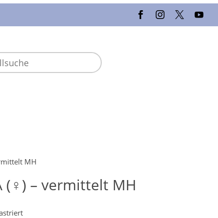
rmittelt MH
 (♀) – vermittelt MH
striert