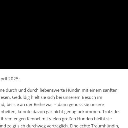
pril 2025:
eine durch und durch liebenswerte Hündin mit einem sanften,
esen. Geduldig hielt sie sich bei unserem Besuch im
nd, bis sie an der Reihe war – dann genoss sie unsere
einheiten, konnte davon gar nicht genug bekommen. Trotz des
n ihrem engen Kennel mit vielen großen Hunden bleibt sie
und zeigt sich durchweg verträglich. Eine echte Traumhündin,