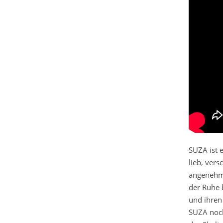
SUZA ist 
lieb, ver
angenehme
der Ruhe b
und ihren
SUZA noch