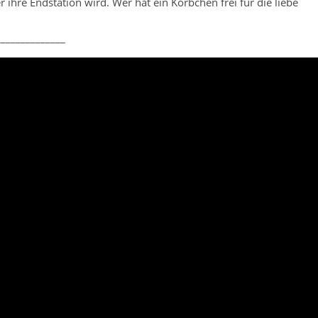
r ihre Endstation wird. Wer hat ein Körbchen frei für die liebe
______________