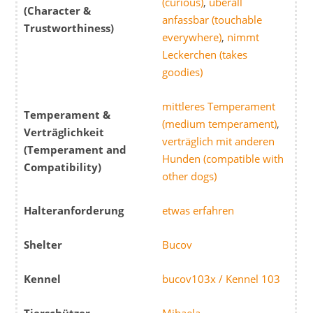
(curious)
,
überall
(Character &
anfassbar (touchable
Trustworthiness)
everywhere)
,
nimmt
Leckerchen (takes
goodies)
mittleres Temperament
Temperament &
(medium temperament)
,
Verträglichkeit
verträglich mit anderen
(Temperament and
Hunden (compatible with
Compatibility)
other dogs)
Halteranforderung
etwas erfahren
Shelter
Bucov
Kennel
bucov103x / Kennel 103