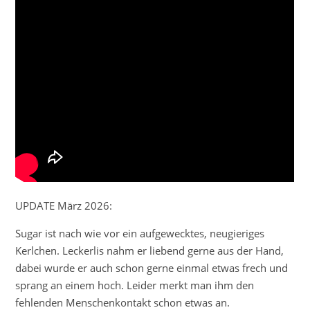
UPDATE März 2026:
Sugar ist nach wie vor ein aufgewecktes, neugieriges
Kerlchen. Leckerlis nahm er liebend gerne aus der Hand,
dabei wurde er auch schon gerne einmal etwas frech und
sprang an einem hoch. Leider merkt man ihm den
fehlenden Menschenkontakt schon etwas an.