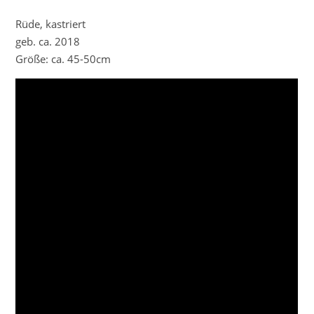
Rüde, kastriert
geb. ca. 2018
Größe: ca. 45-50cm