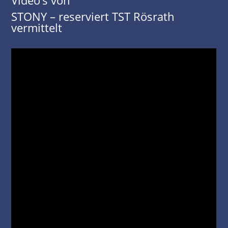
Video’s von
STONY – reserviert TST Rösrath
vermittelt