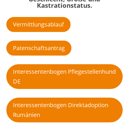
Kastrationstatus.
Vermittlungsablauf
Patenschaftsantrag
Interessentenbogen Pflegestellenhund
DE
Interessentenbogen Direktadoption
Rumänien