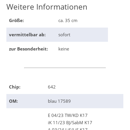
Weitere Informationen
Größe:
ca. 35 cm
vermittelbar ab:
sofort
zur Besonderheit:
keine
Chip:
642
OM:
blau 17589
E 04/23 TW/KD K17
iK 11/23 BJ/SabM K17
A 03/24 LiS/LiS K17