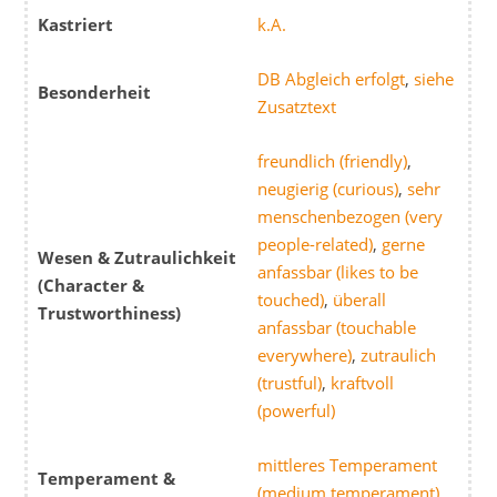
Kastriert
k.A.
DB Abgleich erfolgt
,
siehe
Besonderheit
Zusatztext
freundlich (friendly)
,
neugierig (curious)
,
sehr
menschenbezogen (very
people-related)
,
gerne
Wesen & Zutraulichkeit
anfassbar (likes to be
(Character &
touched)
,
überall
Trustworthiness)
anfassbar (touchable
everywhere)
,
zutraulich
(trustful)
,
kraftvoll
(powerful)
mittleres Temperament
Temperament &
(medium temperament)
,