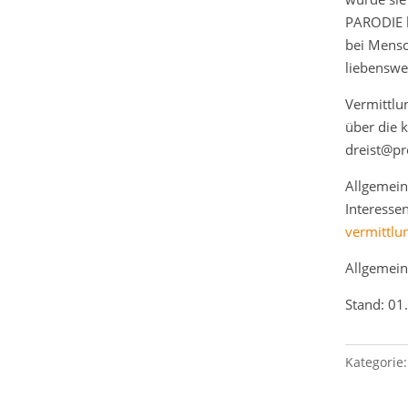
PARODIE k
bei Mensc
liebenswe
Vermittlu
über die 
dreist@pr
Allgemei
Interesse
vermittlu
Allgemei
Stand: 01
Kategorie