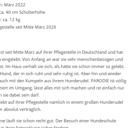
n: März 2022
ca. 40 cm Schulterhöhe
: ca. 12 kg
egestelle seit Mitte März 2026
t seit Mitte März auf ihrer Pflegestelle in Deutschland und hat
a eingelebt. Von Anfang an war sie sehr menschenbezogen und
. Im Haus verhält sie sich, als hätte sie schon immer so gelebt.
n Hund, der in sich ruht und sehr ruhig ist. Aber hin und wieder
e auch mit den Kumpeln aus ihrem Hunderudel. PARODIE ist völlig
iert im Umgang, lässt alles mit sich machen und ist einfach nur
 sie dabei sein darf.
ebt auf ihrer Pflegestelle nämlich in einem großen Hunderudel
er absolut verträglich.
ine läuft sie schon recht gut. Der Besuch einer Hundeschule
in ihrer Entwicklung sicher fördern.