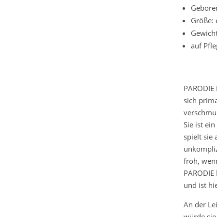
Gebore
Größe: 
Gewicht
auf Pfl
PARODIE is
sich prim
verschmust
Sie ist ei
spielt si
unkompliz
froh, wenn
PARODIE l
und ist hi
An der Le
würde sie 