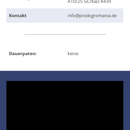
A10/25 GC/KaD K439
Kontakt
info@prodogromania.de
Dauerpaten:
keine