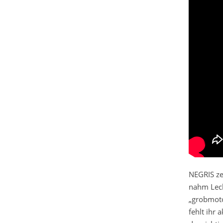
NEGRIS ze
nahm Leck
„grobmoto
fehlt ihr 