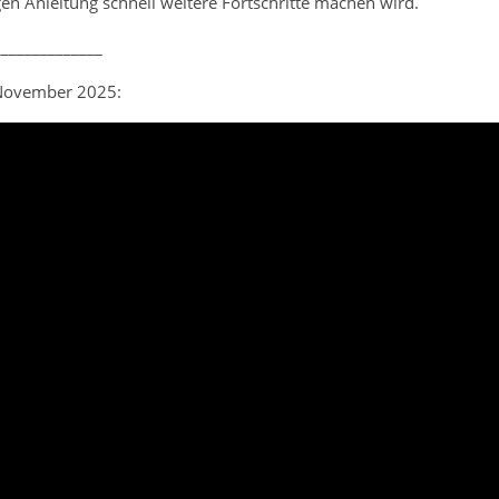
gen Anleitung schnell weitere Fortschritte machen wird.
______________
ovember 2025: