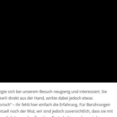
igte sich bei unserem Besuch neugierig und interessiert. Sie
erli direkt aus der Hand, wirkte dabei jedoch etwas
risch“ – ihr fehlt hier einfach die Erfahrung. Für Berührungen
aktuell noch der Mut, wir sind jedoch zuversichtlich, dass sie mit