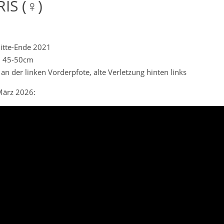
IS (♀)
Mitte-Ende 2021
. 45-50cm
an der linken Vorderpfote, alte Verletzung hinten links
ärz 2026: