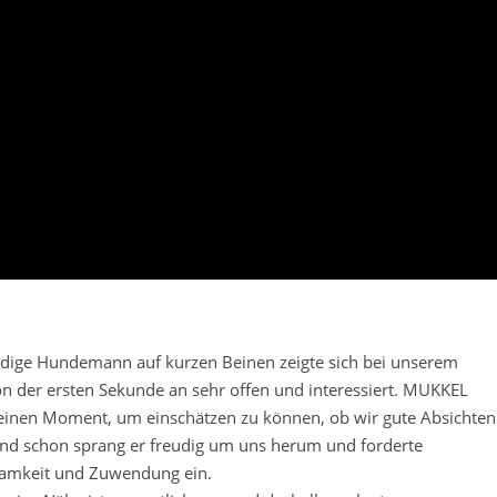
ldige Hundemann auf kurzen Beinen zeigte sich bei unserem
n der ersten Sekunde an sehr offen und interessiert. MUKKEL
einen Moment, um einschätzen zu können, ob wir gute Absichten
nd schon sprang er freudig um uns herum und forderte
amkeit und Zuwendung ein.