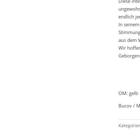
Diese int
ungewohnt
endlich j
In seinem
Stimmung 
aus dem 
Wir hoffe
Geborgenh
OM: gelb 
Bucov / M
Kategorie