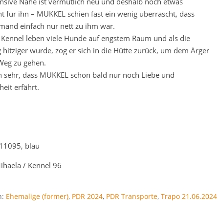
ensive Nähe ist vermutlich neu und deshalb noch etwas
 für ihn – MUKKEL schien fast ein wenig überrascht, dass
emand einfach nur nett zu ihm war.
 Kennel leben viele Hunde auf engstem Raum und als die
hitziger wurde, zog er sich in die Hütte zurück, um dem Ärger
Weg zu gehen.
n sehr, dass MUKKEL schon bald nur noch Liebe und
eit erfährt.
11095, blau
ihaela / Kennel 96
n:
Ehemalige (former)
,
PDR 2024
,
PDR Transporte
,
Trapo 21.06.2024