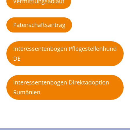
Vermittlungsablauf
Patenschaftsantrag
Interessentenbogen Pflegestellenhund
DE
Interessentenbogen Direktadoption
Rumänien