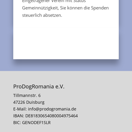
Eingetragener Verein mit Status
Gemeinnützigkeit, Sie können die Spenden
steuerlich absetzen.
ProDogRomania e.V.
Tillmannstr. 6
47226 Duisburg
E-Mail:
info@prodogromania.de
IBAN: DE81830654080004975464
BIC: GENODEF1SLR