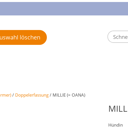
 Auswahl löschen
ormer)
/
Doppelerfassung
/ MILLIE (= OANA)
MILL
Hündin