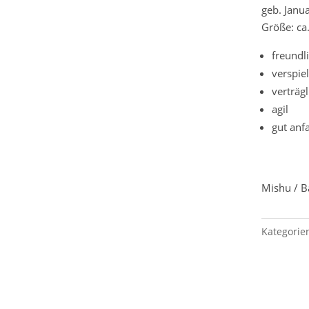
geb. Janu
Größe: ca
freundl
verspiel
verträgl
agil
gut anf
Mishu / B
Kategorie