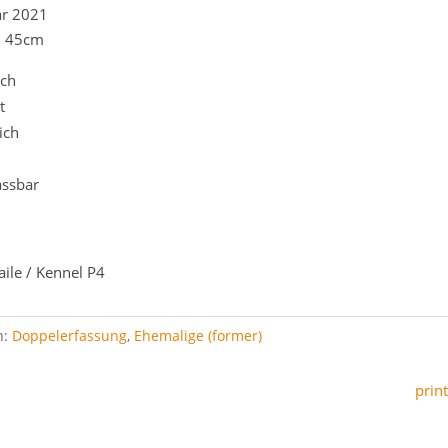
ar 2021
. 45cm
ich
t
ich
assbar
aile / Kennel P4
n:
Doppelerfassung
,
Ehemalige (former)
print