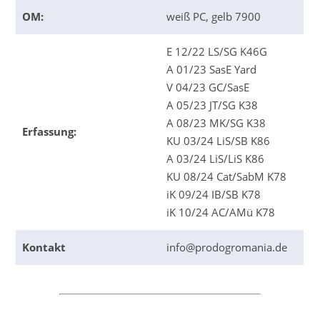
OM:
weiß PC, gelb 7900
E 12/22 LS/SG K46G
A 01/23 SasE Yard
V 04/23 GC/SasE
A 05/23 JT/SG K38
A 08/23 MK/SG K38
Erfassung:
KU 03/24 LiS/SB K86
A 03/24 LiS/LiS K86
KU 08/24 Cat/SabM K78
iK 09/24 IB/SB K78
iK 10/24 AC/AMü K78
Kontakt
info@prodogromania.de