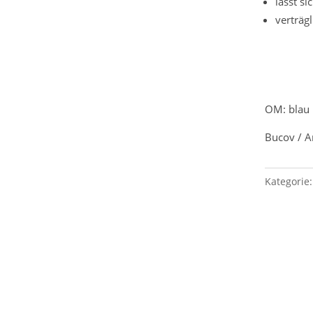
lässt s
verträgl
OM: blau
Bucov / A
Kategorie