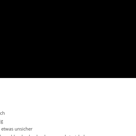
ich
ig
 etwas unsicher