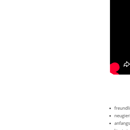
freundl
neugier
anfangs