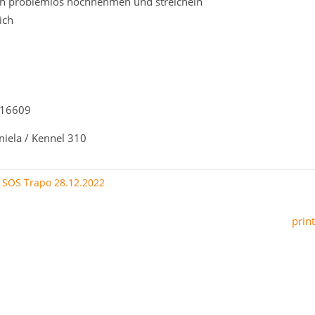
ich problemlos hochnehmen und streicheln
ich
 16609
niela / Kennel 310
:
SOS Trapo 28.12.2022
print