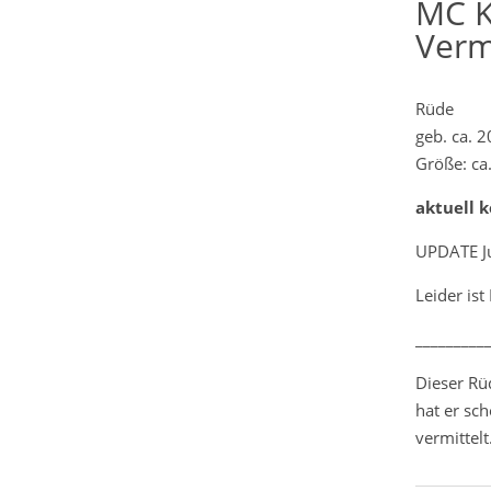
MC K
Verm
Rüde
geb. ca. 
Größe: ca
aktuell 
UPDATE J
Leider is
_________
Dieser Rü
hat er sch
vermittelt