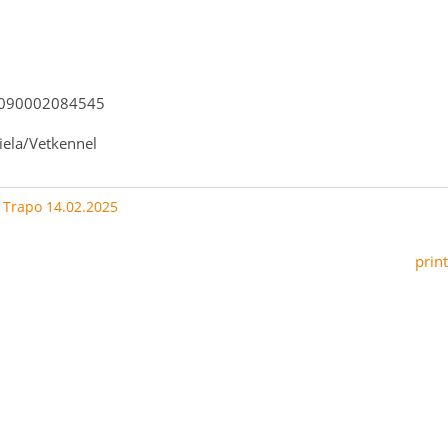
2090002084545
ela/Vetkennel
:
Trapo 14.02.2025
print