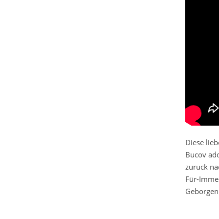
Diese lie
Bucov ado
zurück na
Für-Immer
Geborgenh