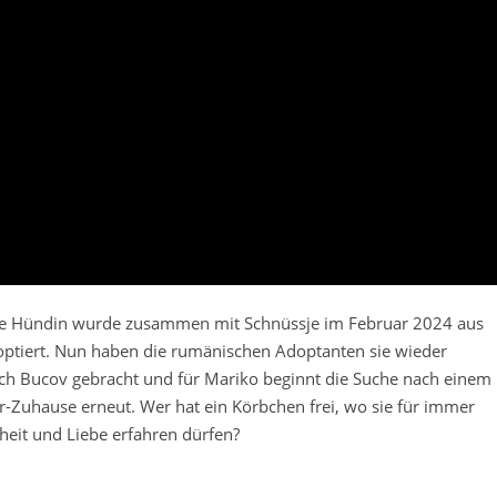
be Hündin wurde zusammen mit Schnüssje im Februar 2024 aus
ptiert. Nun haben die rumänischen Adoptanten sie wieder
ch Bucov gebracht und für Mariko beginnt die Suche nach einem
-Zuhause erneut. Wer hat ein Körbchen frei, wo sie für immer
eit und Liebe erfahren dürfen?