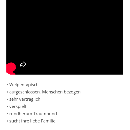
•⁠ ⁠Welpentypisch
•⁠ ⁠⁠aufgeschlossen, Menschen bezogen
•⁠ ⁠⁠sehr verträglich
•⁠ ⁠⁠verspielt
•⁠ ⁠⁠rundherum Traumhund
•⁠ ⁠⁠sucht ihre liebe Familie