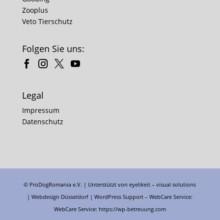
Zooplus
Veto Tierschutz
Folgen Sie uns:
Legal
Impressum
Datenschutz
© ProDogRomania e.V. | Unterstützt von
eyelikeit – visual solutions
| Webdesign Düsseldorf |
WordPress Support
– WebCare Service:
WebCare Service:
https://wp-betreuung.com