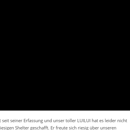
st seit seiner Erfassung und unser toller LUILUI hat es leider nicht
esigen Shelter geschafft. Er freute sich riesig über unseren