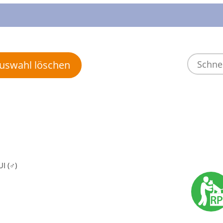
 Auswahl löschen
I (♂)