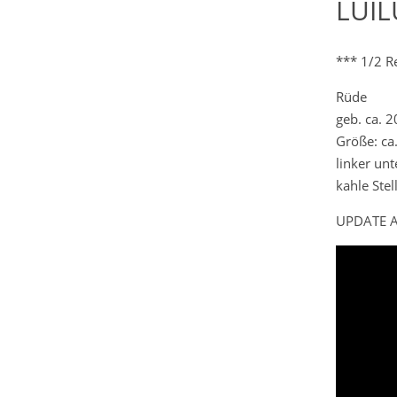
LUIL
*** 1/2 R
Rüde
geb. ca. 
Größe: ca
linker un
kahle Ste
UPDATE A