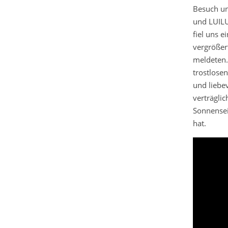
Besuch un
und LUILU
fiel uns e
vergrößer
meldeten.
trostlose
und liebe
verträgli
Sonnensei
hat.