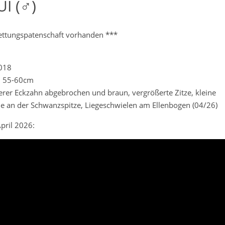
UI (♂)
ettungspatenschaft vorhanden ***
2018
. 55-60cm
terer Eckzahn abgebrochen und braun, vergrößerte Zitze, kleine
lle an der Schwanzspitze, Liegeschwielen am Ellenbogen (04/26)
pril 2026: