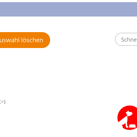
 Auswahl löschen
(♂)