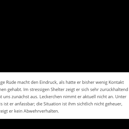
nge Rüde macht den Eindruck, als hätte er bisher wenig Kontakt
en gehabt. Im stressigen Shelter zeigt er sich sehr zurückhaltend
t uns zunächst aus. Leckerchen nimmt er aktuell nicht an. Unter
 ist er anfassbar; die Situation ist ihm sichtlich nicht geheuer,
eigt er kein Abwehrverhalten.