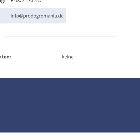
ng:
E 08/21 AL/NZ
t
info@prodogromania.de
aten:
keine