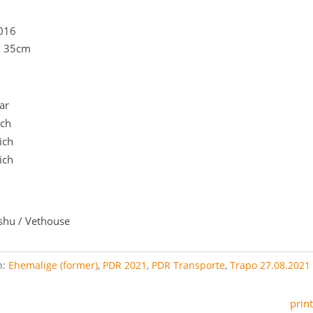
2016
. 35cm
ar
ich
ich
ich
ishu / Vethouse
n:
Ehemalige (former)
,
PDR 2021
,
PDR Transporte
,
Trapo 27.08.2021
print