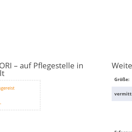
ORI – auf Pflegestelle in
Weite
lt
Größe:
gereist
vermitt
L