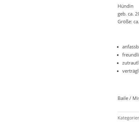
Hündin
geb. ca. 
Größe: ca
anfassb
freundl
zutrautl
verträgl
Baile / M
Kategorie