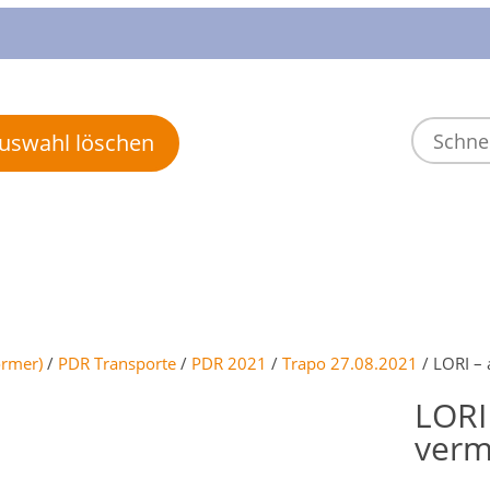
 Auswahl löschen
ormer)
/
PDR Transporte
/
PDR 2021
/
Trapo 27.08.2021
/ LORI – a
LORI 
verm