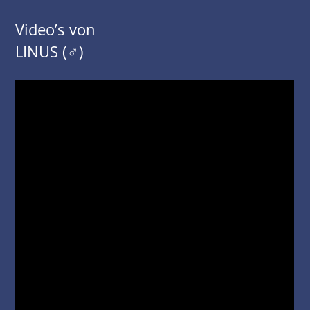
Video’s von
LINUS (♂)