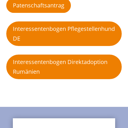
Patenschaftsantrag
Interessentenbogen Pflegestellenhund
DE
Interessentenbogen Direktadoption
Rumänien