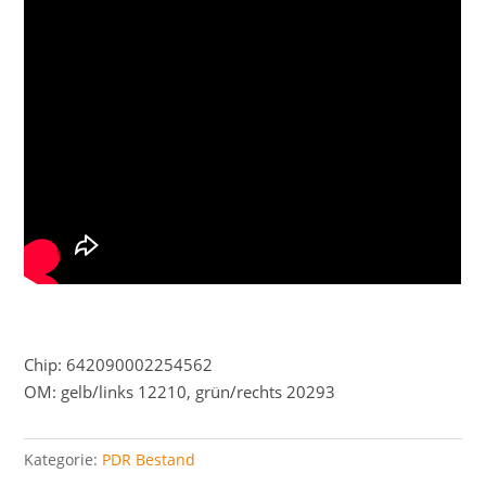
Chip: 642090002254562
OM: gelb/links 12210, grün/rechts 20293
Kategorie:
PDR Bestand