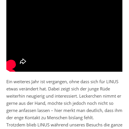
Ein weiteres Jahr ist vergangen, ohne dass sich für LINUS
etwas verändert hat. Dabei zeigt sich der junge Rüde
weiterhin neugierig und interessiert. Leckerchen nimmt er
gerne aus der Hand, möchte sich jedoch noch nicht so
gerne anfassen lassen – hier merkt man deutlich, dass ihm
der enge Kontakt zu Menschen bislang fehlt.
Trotzdem blieb LINUS während unseres Besuchs die ganze