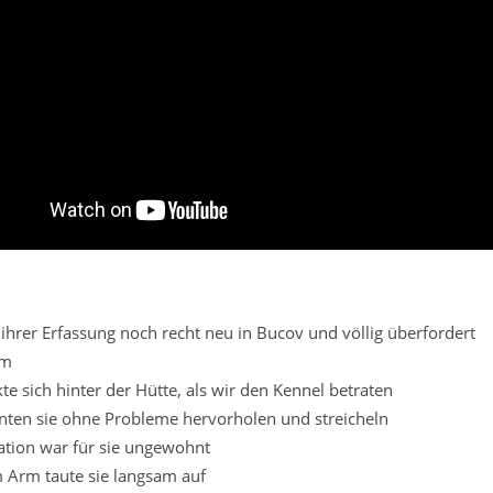
 ihrer Erfassung noch recht neu in Bucov und völlig überfordert
em
te sich hinter der Hütte, als wir den Kennel betraten
nten sie ohne Probleme hervorholen und streicheln
uation war für sie ungewohnt
 Arm taute sie langsam auf