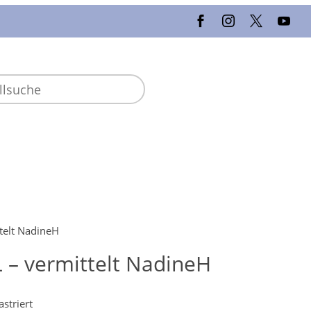
ttelt NadineH
L – vermittelt NadineH
striert