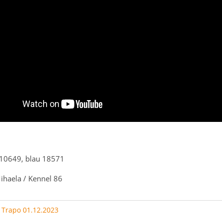
10649, blau 18571
ihaela / Kennel 86
:
Trapo 01.12.2023