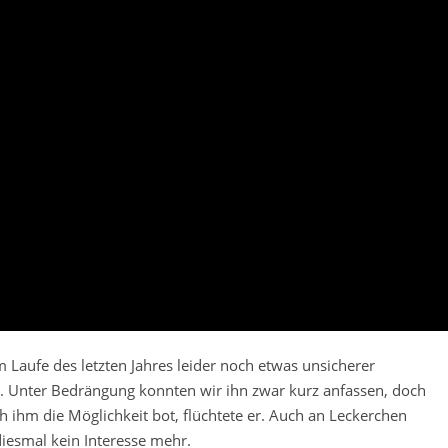
m Laufe des letzten Jahres leider noch etwas unsicherer
 Unter Bedrängung konnten wir ihn zwar kurz anfassen, doch
ch ihm die Möglichkeit bot, flüchtete er. Auch an Leckerchen
diesmal kein Interesse mehr.