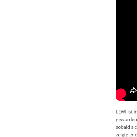
LEWI ist i
geworden.
sobald si
zeigte er 