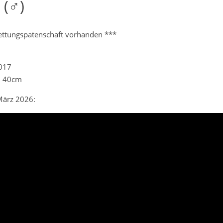
 (♂)
ettungspatenschaft vorhanden ***
2017
. 40cm
ärz 2026: