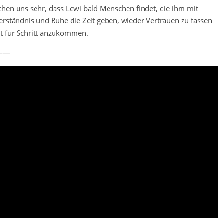
hen uns sehr, dass Lewi bald Menschen findet, die ihm mit
erständnis und Ruhe die Zeit geben, wieder Vertrauen zu fassen
tt für Schritt anzukommen.
——