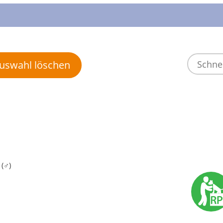
 Auswahl löschen
 (♂)