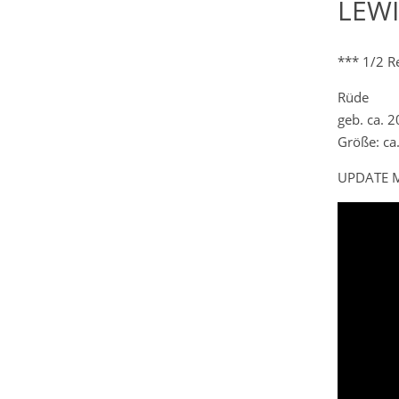
LEWI
*** 1/2 R
Rüde
geb. ca. 
Größe: ca
UPDATE M