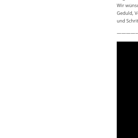
Wir wünsc
Geduld, V
und Schri
————