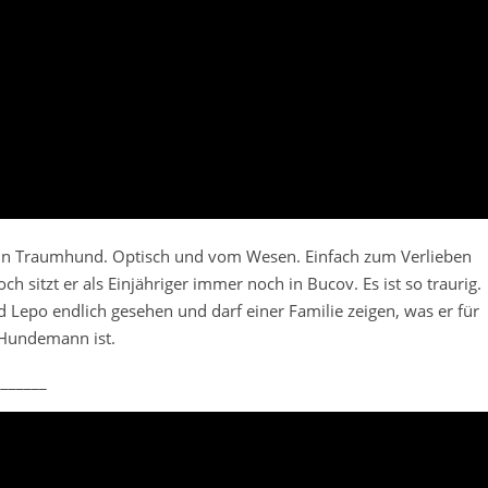
ein Traumhund. Optisch und vom Wesen. Einfach zum Verlieben
h sitzt er als Einjähriger immer noch in Bucov. Es ist so traurig.
 Lepo endlich gesehen und darf einer Familie zeigen, was er für
r Hundemann ist.
_______