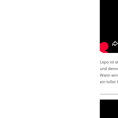
Lepo ist 
und dennoc
Wann wird
ein tolle
_________