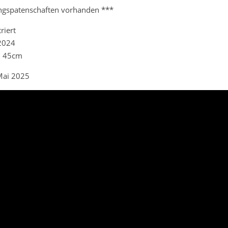
ngspatenschaften vorhanden ***
riert
2024
. 45cm
ai 2025