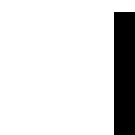
_________