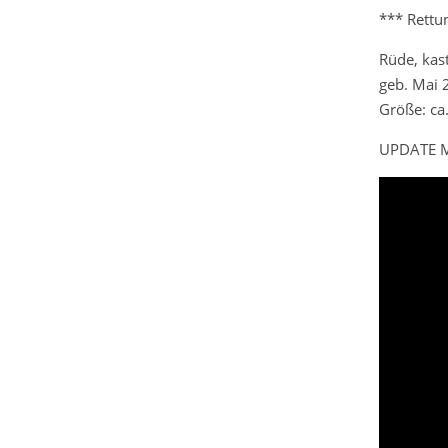
*** Rettu
Rüde, kast
geb. Mai 
Größe: ca
UPDATE M