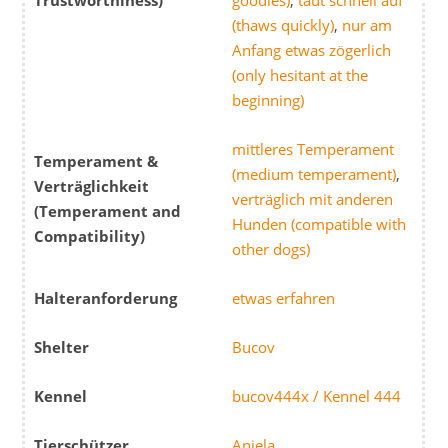
Trustworthiness)
goodies)
,
taut schnell auf
(thaws quickly)
,
nur am
Anfang etwas zögerlich
(only hesitant at the
beginning)
mittleres Temperament
Temperament &
(medium temperament)
,
Verträglichkeit
verträglich mit anderen
(Temperament and
Hunden (compatible with
Compatibility)
other dogs)
Halteranforderung
etwas erfahren
Shelter
Bucov
Kennel
bucov444x / Kennel 444
Tierschützer
Aniela