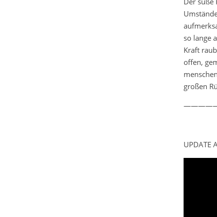
Der süße 
Umstände i
aufmerksa
so lange a
Kraft raub
offen, ge
menschenb
großen Rüd
————
UPDATE A