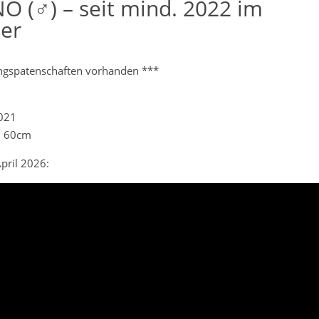
O (♂) – seit mind. 2022 im
ter
ngspatenschaften vorhanden ***
2021
. 60cm
pril 2026: