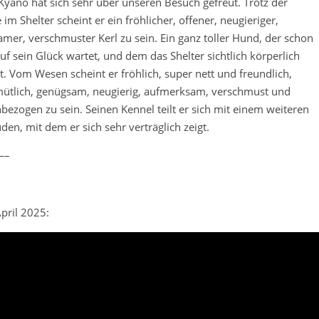
Kyano hat sich sehr über unseren Besuch gefreut. Trotz der
m Shelter scheint er ein fröhlicher, offener, neugieriger,
mer, verschmuster Kerl zu sein. Ein ganz toller Hund, der schon
uf sein Glück wartet, und dem das Shelter sichtlich körperlich
t. Vom Wesen scheint er fröhlich, super nett und freundlich,
mütlich, genügsam, neugierig, aufmerksam, verschmust und
ezogen zu sein. Seinen Kennel teilt er sich mit einem weiteren
en, mit dem er sich sehr verträglich zeigt.
—–
pril 2025: