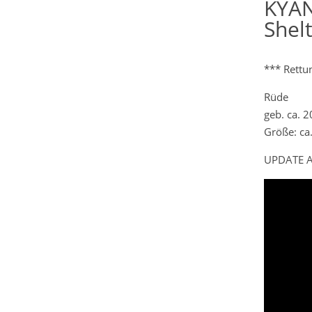
KYAN
Shel
*** Rettu
Rüde
geb. ca. 
Größe: ca
UPDATE A