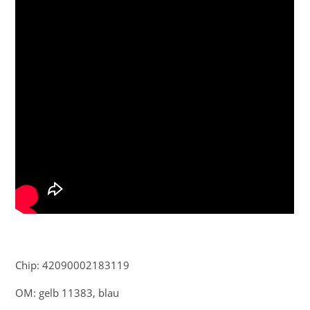
Chip: 42090002183119
OM: gelb 11383, blau