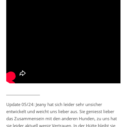
_________________
Update 05/24: Jeany hat sich leider sehr unsicher
entwickelt und weicht uns lieber aus. Sie geniesst lieber
das Zusammensein mit den anderen Hunden, zu uns hat
sie leider aktuell wenig Vertrauen. In der Hütte bleibt sie