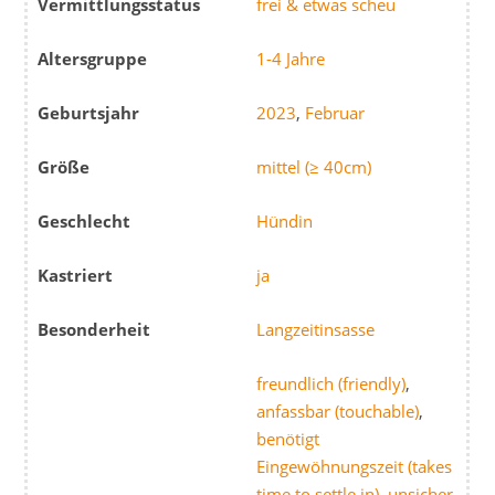
Vermittlungsstatus
frei & etwas scheu
Altersgruppe
1-4 Jahre
Geburtsjahr
2023
,
Februar
Größe
mittel (≥ 40cm)
Geschlecht
Hündin
Kastriert
ja
Besonderheit
Langzeitinsasse
freundlich (friendly)
,
anfassbar (touchable)
,
benötigt
Eingewöhnungszeit (takes
time to settle in)
,
unsicher