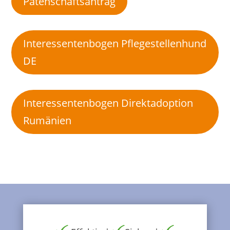
Patenschaftsantrag
Interessentenbogen Pflegestellenhund
DE
Interessentenbogen Direktadoption
Rumänien