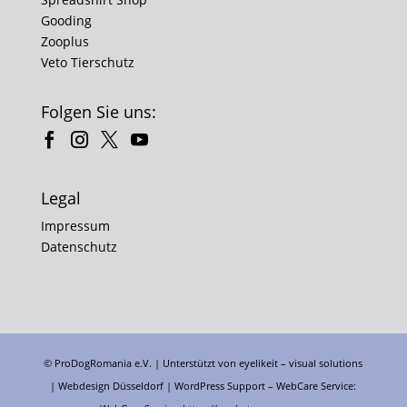
Gooding
Zooplus
Veto Tierschutz
Folgen Sie uns:
Legal
Impressum
Datenschutz
© ProDogRomania e.V. | Unterstützt von
eyelikeit – visual solutions
| Webdesign Düsseldorf |
WordPress Support
– WebCare Service: