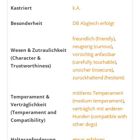
Kastriert
k.A.
Besonderheit
DB Abgleich erfolgt
freundlich (friendly)
,
neugierig (curious)
,
Wesen & Zutraulichkeit
vorsichtig anfassbar
(Character &
(carefully touchable)
,
Trustworthiness)
unsicher (insecure)
,
zurückhaltend (hesitant)
mittleres Temperament
Temperament &
(medium temperament)
,
Verträglichkeit
verträglich mit anderen
(Temperament and
Hunden (compatible with
Compatibility)
other dogs)
Halteranforderung
etwas erfahren