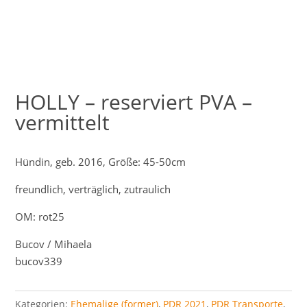
HOLLY – reserviert PVA –
vermittelt
Hündin,
geb. 2016, Größe: 45-50cm
freundlich,
verträglich,
zutraulich
OM: rot25
Bucov / Mihaela
bucov339
Kategorien:
Ehemalige (former)
,
PDR 2021
,
PDR Transporte
,