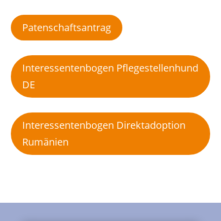
Patenschaftsantrag
Interessentenbogen Pflegestellenhund
DE
Interessentenbogen Direktadoption
Rumänien