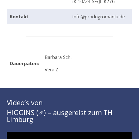
iK 10/24 SE/JL K276
Kontakt
info@prodogromania.de
Barbara Sch.
Dauerpaten:
Vera Z.
Video’s von
HIGGINS (♂) – ausgereist zum TH
Limburg