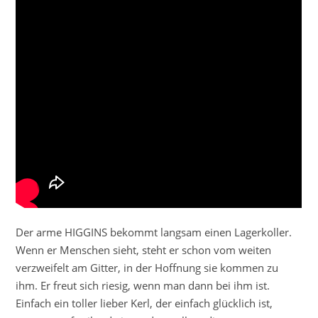
Der arme HIGGINS bekommt langsam einen Lagerkoller.
Wenn er Menschen sieht, steht er schon vom weiten
verzweifelt am Gitter, in der Hoffnung sie kommen zu
ihm. Er freut sich riesig, wenn man dann bei ihm ist.
Einfach ein toller lieber Kerl, der einfach glücklich ist,