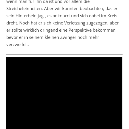
wenn man für ihn da ist und vor allem die
Streicheleinheiten. Aber wir konnten beobachten, das er
sein Hinterbein jagt, es anknurrt und sich dabei im Kreis
dreht. Noch hat er sich keine Verletzung zugezogen, aber
er sollte wirklich dringend eine Perspektive bekommen,
bevor er in seinem kleinen Zwinger noch mehr
verzweifelt.