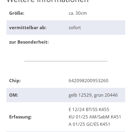
Größe:
ca. 30cm
vermittelbar ab:
sofort
zur Besonderheit:
Chip:
642098200953260
OM:
gelb 12529, grün 20446
E 12/24 BT/SS K455
Erfassung:
KU 01/25 AM/SabM K451
A 01/25 GC/ES K451