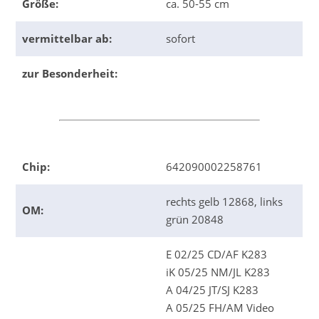
Größe:
ca. 50-55 cm
vermittelbar ab:
sofort
zur Besonderheit:
Chip:
642090002258761
rechts gelb 12868, links
OM:
grün 20848
E 02/25 CD/AF K283
iK 05/25 NM/JL K283
A 04/25 JT/SJ K283
A 05/25 FH/AM Video