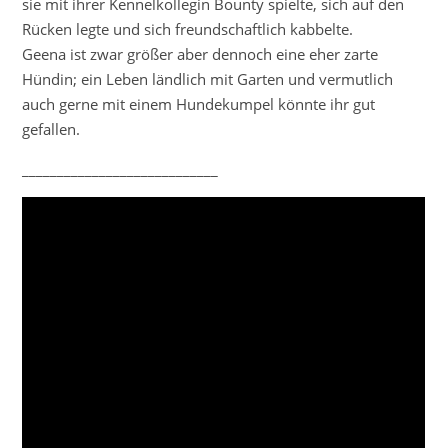
sie mit ihrer Kennelkollegin Bounty spielte, sich auf den
Rücken legte und sich freundschaftlich kabbelte.
Geena ist zwar größer aber dennoch eine eher zarte
Hündin; ein Leben ländlich mit Garten und vermutlich
auch gerne mit einem Hundekumpel könnte ihr gut
gefallen.
____________________________