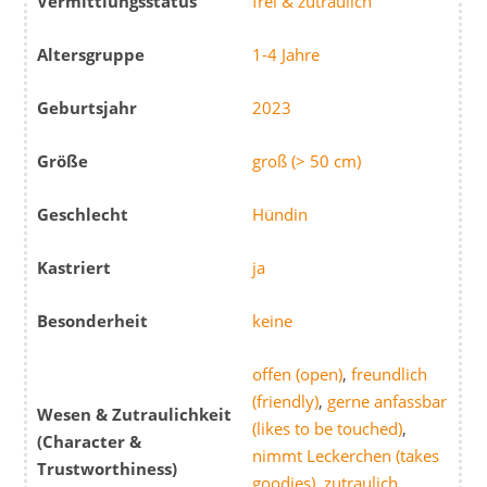
Vermittlungsstatus
frei & zutraulich
Altersgruppe
1-4 Jahre
Geburtsjahr
2023
Größe
groß (> 50 cm)
Geschlecht
Hündin
Kastriert
ja
Besonderheit
keine
offen (open)
,
freundlich
(friendly)
,
gerne anfassbar
Wesen & Zutraulichkeit
(likes to be touched)
,
(Character &
nimmt Leckerchen (takes
Trustworthiness)
goodies)
,
zutraulich