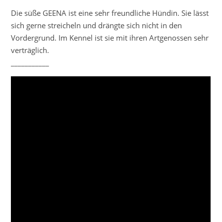
Die süße GEENA ist eine sehr freundliche Hündin. Sie lässt
sich gerne streicheln und drängte sich nicht in den
Vordergrund. Im Kennel ist sie mit ihren Artgenossen sehr
verträglich.
___________