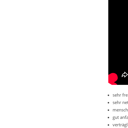
sehr fr
sehr ne
mensch
gut anf
verträgl