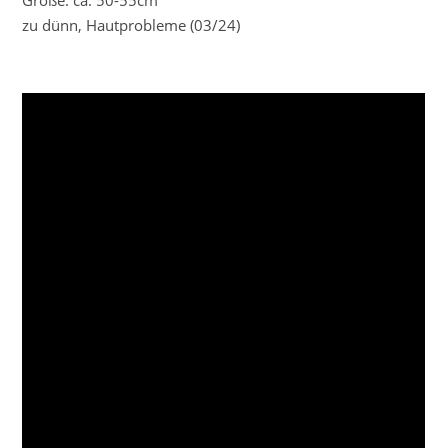
Größe: ca. 50-55cm
zu dünn, Hautprobleme (03/24)