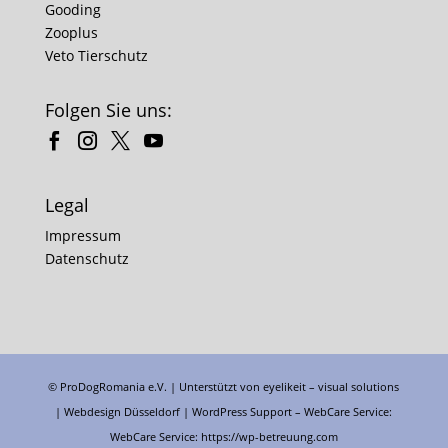
Gooding
Zooplus
Veto Tierschutz
Folgen Sie uns:
Legal
Impressum
Datenschutz
© ProDogRomania e.V. | Unterstützt von
eyelikeit – visual solutions
| Webdesign Düsseldorf |
WordPress Support
– WebCare Service:
WebCare Service:
https://wp-betreuung.com