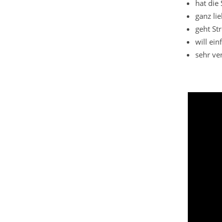
hat die
ganz li
geht St
will ein
sehr ver