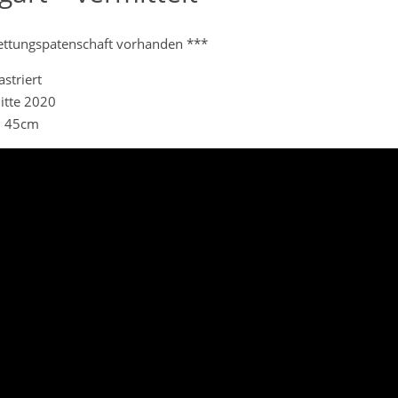
ettungspatenschaft vorhanden ***
striert
Mitte 2020
. 45cm