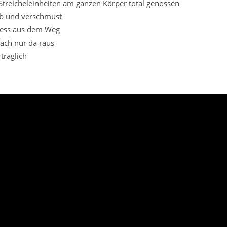
 Streicheleinheiten am ganzen Körper total genossen
eb und verschmust
ress aus dem Weg
fach nur da raus
träglich