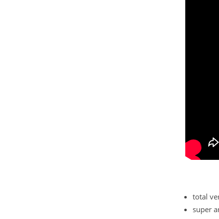
total ve
super a