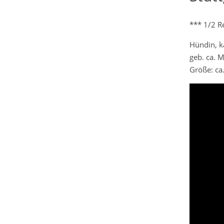
*** 1/2 R
Hündin, ka
geb. ca. 
Größe: ca