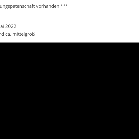
tungspatenschaft vorhanden ***
Mai 2022
rd ca. mittelgroß