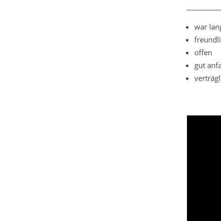
_________
war lan
freundl
offen
gut anf
verträgl