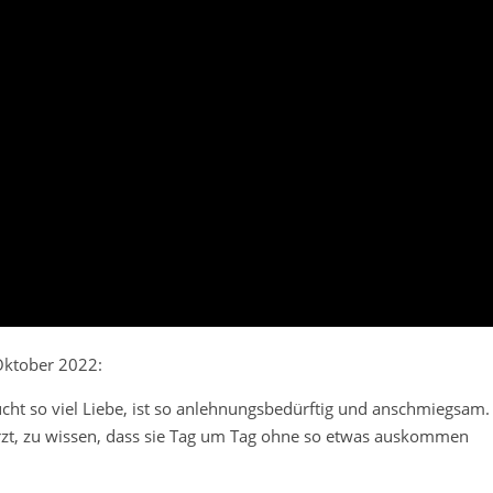
ktober 2022:
cht so viel Liebe, ist so anlehnungsbedürftig und anschmiegsam.
zt, zu wissen, dass sie Tag um Tag ohne so etwas auskommen