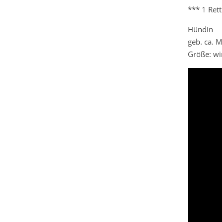
*** 1 Ret
Hündin
geb. ca. 
Größe: wi