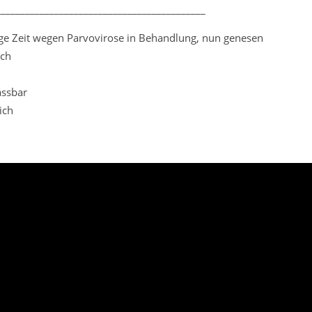
___________________________________________
ge Zeit wegen Parvovirose in Behandlung, nun genesen
ich
assbar
ich