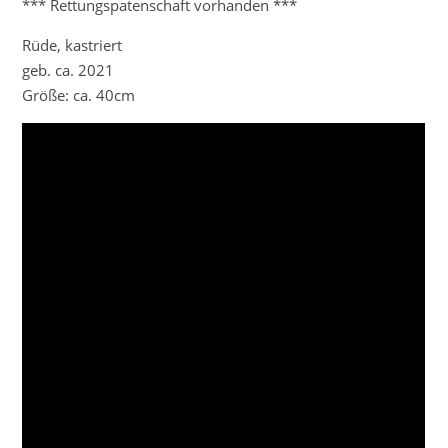
*** Rettungspatenschaft vorhanden ***
Rüde, kastriert
geb. ca. 2021
Größe: ca. 40cm