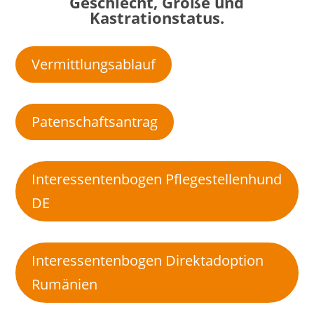
Geschlecht, Größe und
Kastrationstatus.
Vermittlungsablauf
Patenschaftsantrag
Interessentenbogen Pflegestellenhund
DE
Interessentenbogen Direktadoption
Rumänien