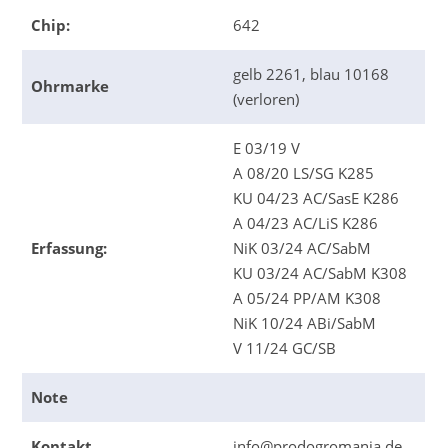
Chip:
642
gelb 2261, blau 10168
Ohrmarke
(verloren)
E 03/19 V
A 08/20 LS/SG K285
KU 04/23 AC/SasE K286
A 04/23 AC/LiS K286
Erfassung:
NiK 03/24 AC/SabM
KU 03/24 AC/SabM K308
A 05/24 PP/AM K308
NiK 10/24 ABi/SabM
V 11/24 GC/SB
Note
Kontakt
info@prodogromania.de