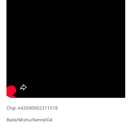
Chip: 642090002311518
Baile/Mishu/KennelG4