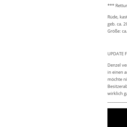
*** Rettu
Rüde, kast
geb. ca. 
Größe: ca
UPDATE F
Denzel ve
in einen 
möchte ni
Besitzerab
wirklich g
_________