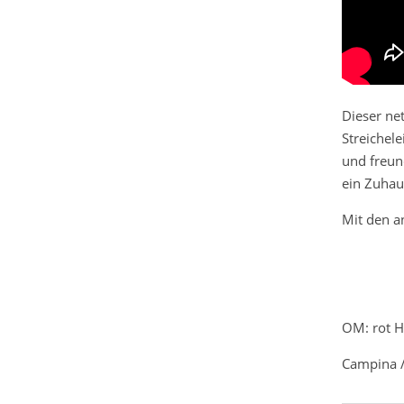
Dieser net
Streichele
und freund
ein Zuhau
Mit den a
OM: rot 
Campina /