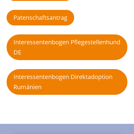
Patenschaftsantrag
Interessentenbogen Pflegestellenhund
DE
Interessentenbogen Direktadoption
Rumänien