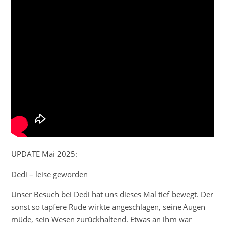
UPDATE Mai 2025:
Dedi – leise geworden
Unser Besuch bei Dedi hat uns dieses Mal tief bewegt. Der
sonst so tapfere Rüde wirkte angeschlagen, seine Augen
müde, sein Wesen zurückhaltend. Etwas an ihm war