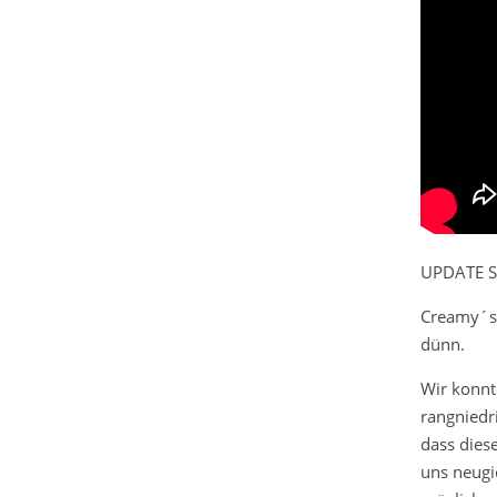
UPDATE S
Creamy´s k
dünn.
Wir konnt
rangniedri
dass dies
uns neugie