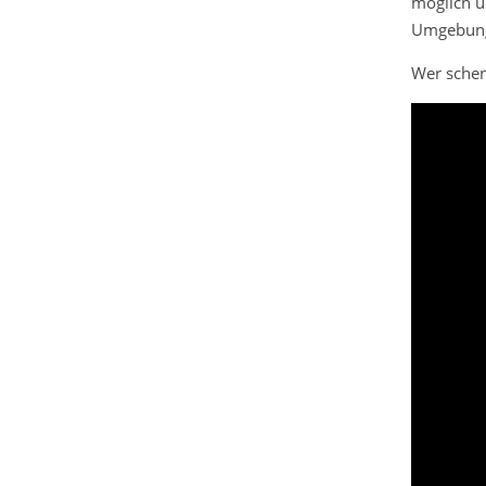
möglich un
Umgebung
Wer schen