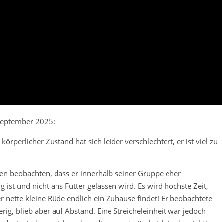
eptember 2025:
örperlicher Zustand hat sich leider verschlechtert, er ist viel zu
en beobachten, dass er innerhalb seiner Gruppe eher
g ist und nicht ans Futter gelassen wird. Es wird höchste Zeit,
er nette kleine Rüde endlich ein Zuhause findet! Er beobachtete
rig, blieb aber auf Abstand. Eine Streicheleinheit war jedoch